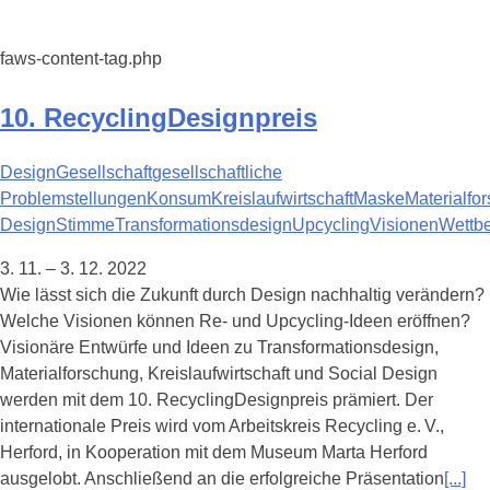
faws-content-tag.php
10. RecyclingDesignpreis
Design
Gesellschaft
gesellschaftliche
Problemstellungen
Konsum
Kreislaufwirtschaft
Maske
Materialfo
Design
Stimme
Transformationsdesign
Upcycling
Visionen
Wettb
3. 11. – 3. 12. 2022
Wie lässt sich die Zukunft durch Design nachhaltig verändern?
Welche Visionen können Re- und Upcycling-Ideen eröffnen?
Visionäre Entwürfe und Ideen zu Transformationsdesign,
Materialforschung, Kreislaufwirtschaft und Social Design
werden mit dem 10. RecyclingDesignpreis prämiert. Der
internationale Preis wird vom Arbeitskreis Recycling e. V.,
Herford, in Kooperation mit dem Museum Marta Herford
ausgelobt. Anschließend an die erfolgreiche Präsentation
[...]