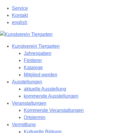
Zum
Service
Hauptinhalt
Kontakt
springen
english
Kunstverein Tiergarten
Jahresgaben
Förderer
Kataloge
Mitglied werden
Ausstellungen
aktuelle Ausstellung
kommende Ausstellungen
Veranstaltungen
Kommende Veranstaltungen
Ortstermin
Vermittlung
Kulturelle Bildung