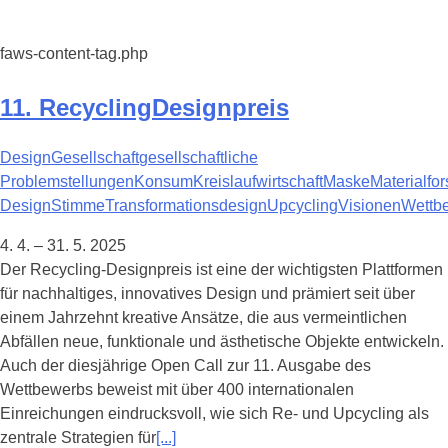
faws-content-tag.php
11. RecyclingDesignpreis
Design
Gesellschaft
gesellschaftliche
Problemstellungen
Konsum
Kreislaufwirtschaft
Maske
Materialfo
Design
Stimme
Transformationsdesign
Upcycling
Visionen
Wettb
4. 4. – 31. 5. 2025
Der Recycling-Designpreis ist eine der wichtigsten Plattformen
für nachhaltiges, innovatives Design und prämiert seit über
einem Jahrzehnt kreative Ansätze, die aus vermeintlichen
Abfällen neue, funktionale und ästhetische Objekte entwickeln.
Auch der diesjährige Open Call zur 11. Ausgabe des
Wettbewerbs beweist mit über 400 internationalen
Einreichungen eindrucksvoll, wie sich Re- und Upcycling als
zentrale Strategien für
[...]