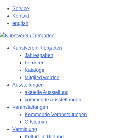
Zum
Service
Hauptinhalt
Kontakt
springen
english
Kunstverein Tiergarten
Jahresgaben
Förderer
Kataloge
Mitglied werden
Ausstellungen
aktuelle Ausstellung
kommende Ausstellungen
Veranstaltungen
Kommende Veranstaltungen
Ortstermin
Vermittlung
Kulturelle Bildung