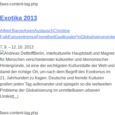
faws-content-tag.php
Exotika 2013
Alfred Banze
Asien
Austausch
Christine
Falk
Eurozentrismus
Fremdheit
Gastkurator*in
Globalisierung
inte
7. 9. – 12. 10. 2013
Berlin, interkulturelle Hauptstadt und Magnet
für Menschen verschiedenster kultureller und ökonomischer
Hintergründe, ist eine der wichtigsten Kulturstädte der Welt und
damit der richtige Ort, um nach dem Begriff des Exotismus im
21. Jahrhundert zu fragen. Deutsche und fremde Kulturen
prallen jeden Tag aufeinander und spiegeln so die weltweiten
Probleme der Globalisierung im unmittelbaren urbanen
Umfeld
[...]
faws-content-tag.php