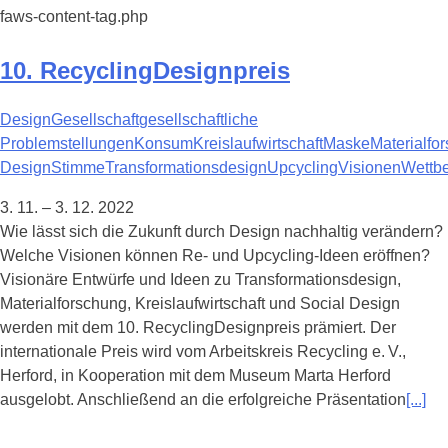
faws-content-tag.php
10. RecyclingDesignpreis
Design
Gesellschaft
gesellschaftliche
Problemstellungen
Konsum
Kreislaufwirtschaft
Maske
Materialfo
Design
Stimme
Transformationsdesign
Upcycling
Visionen
Wettb
3. 11. – 3. 12. 2022
Wie lässt sich die Zukunft durch Design nachhaltig verändern?
Welche Visionen können Re- und Upcycling-Ideen eröffnen?
Visionäre Entwürfe und Ideen zu Transformationsdesign,
Materialforschung, Kreislaufwirtschaft und Social Design
werden mit dem 10. RecyclingDesignpreis prämiert. Der
internationale Preis wird vom Arbeitskreis Recycling e. V.,
Herford, in Kooperation mit dem Museum Marta Herford
ausgelobt. Anschließend an die erfolgreiche Präsentation
[...]