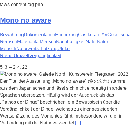
faws-content-tag.php
Mono no aware
Bewahrung
Dokumentation
Erinnerung
Gastkurator*in
Gesellscha
Reinsch
Materialität
Mensch
Nachhaltigkeit
Natur
Natur –
Mensch
Naturwertschätzung
Ulrike
Riebel
Umwelt
Vergänglichkeit
5. 3. – 2. 4. 22
Der Titel der Ausstellung „Mono no aware“ (物の哀れ) stammt
aus dem Japanischen und lässt sich nicht eindeutig in andere
Sprachen übersetzen. Häufig wird der Ausdruck als das
„Pathos der Dinge“ beschrieben, ein Bewusstsein über die
Vergänglichkeit der Dinge, welches zu einer gesteigerten
Wertschätzung des Momentes führt. Insbesondere wird er in
Verbindung mit der Natur verwendet,
[...]