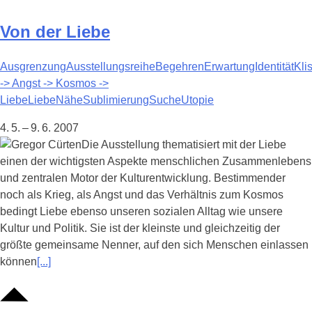
Von der Liebe
Ausgrenzung
Ausstellungsreihe
Begehren
Erwartung
Identität
Kli
-> Angst -> Kosmos ->
Liebe
Liebe
Nähe
Sublimierung
Suche
Utopie
4. 5. – 9. 6. 2007
Die Ausstellung thematisiert mit der Liebe
einen der wichtigsten Aspekte menschlichen Zusammenlebens
und zentralen Motor der Kulturentwicklung. Bestimmender
noch als Krieg, als Angst und das Verhältnis zum Kosmos
bedingt Liebe ebenso unseren sozialen Alltag wie unsere
Kultur und Politik. Sie ist der kleinste und gleichzeitig der
größte gemeinsame Nenner, auf den sich Menschen einlassen
können
[...]