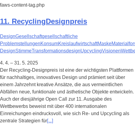
faws-content-tag.php
11. RecyclingDesignpreis
Design
Gesellschaft
gesellschaftliche
Problemstellungen
Konsum
Kreislaufwirtschaft
Maske
Materialfo
Design
Stimme
Transformationsdesign
Upcycling
Visionen
Wettb
4. 4. – 31. 5. 2025
Der Recycling-Designpreis ist eine der wichtigsten Plattformen
für nachhaltiges, innovatives Design und prämiert seit über
einem Jahrzehnt kreative Ansätze, die aus vermeintlichen
Abfällen neue, funktionale und ästhetische Objekte entwickeln.
Auch der diesjährige Open Call zur 11. Ausgabe des
Wettbewerbs beweist mit über 400 internationalen
Einreichungen eindrucksvoll, wie sich Re- und Upcycling als
zentrale Strategien für
[...]