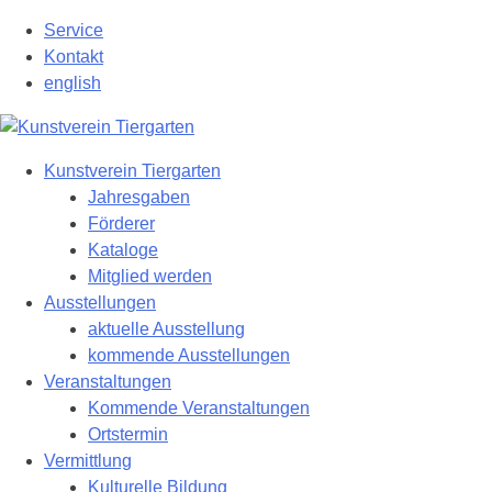
Zum
Service
Hauptinhalt
Kontakt
springen
english
Kunstverein Tiergarten
Jahresgaben
Förderer
Kataloge
Mitglied werden
Ausstellungen
aktuelle Ausstellung
kommende Ausstellungen
Veranstaltungen
Kommende Veranstaltungen
Ortstermin
Vermittlung
Kulturelle Bildung