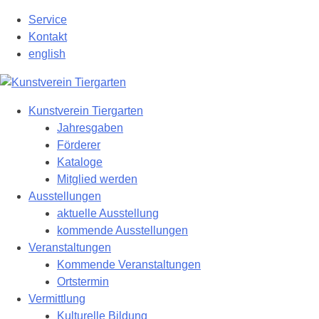
Zum
Service
Hauptinhalt
Kontakt
springen
english
Kunstverein Tiergarten
Jahresgaben
Förderer
Kataloge
Mitglied werden
Ausstellungen
aktuelle Ausstellung
kommende Ausstellungen
Veranstaltungen
Kommende Veranstaltungen
Ortstermin
Vermittlung
Kulturelle Bildung