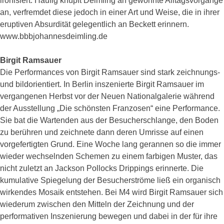
ironisiert. Häufig knüpft Deimling an gewohnte Alltagsvorgänge
an, verfremdet diese jedoch in einer Art und Weise, die in ihrer
eruptiven Absurdität gelegentlich an Beckett erinnern.
www.bbbjohannesdeimling.de
Birgit Ramsauer
Die Performances von Birgit Ramsauer sind stark zeichnungs-
und bildorientiert. In Berlin inszenierte Birgit Ramsauer im
vergangenen Herbst vor der Neuen Nationalgalerie während
der Ausstellung „Die schönsten Franzosen“ eine Performance.
Sie bat die Wartenden aus der Besucherschlange, den Boden
zu berühren und zeichnete dann deren Umrisse auf einen
vorgefertigten Grund. Eine Woche lang gerannen so die immer
wieder wechselnden Schemen zu einem farbigen Muster, das
nicht zuletzt an Jackson Pollocks Drippings erinnerte. Die
kumulative Spiegelung der Besucherströme ließ ein organisch
wirkendes Mosaik entstehen. Bei M4 wird Birgit Ramsauer sich
wiederum zwischen den Mitteln der Zeichnung und der
performativen Inszenierung bewegen und dabei in der für ihre