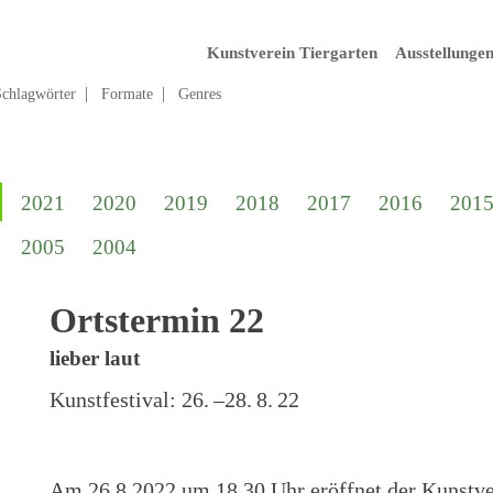
Kunstverein Tiergarten
Ausstellunge
Schlagwörter
Formate
Genres
2021
2020
2019
2018
2017
2016
201
2005
2004
Ortstermin 22
lieber laut
Kunstfestival:
26. –28. 8. 22
Am 26.8.2022 um 18.30 Uhr eröffnet der Kunstve