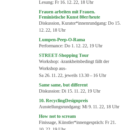
Kommende Veranstaltungen
Lesung:
Fr 16. 12. 22, 18 Uhr
Frauen arbeiten mit Frauen.
Ortstermin
Feministische Kunst 80er/heute
Vermittlung
Diskussion, Kurator*innenrundgang:
Do 15.
12. 22, 18 Uhr
aktuelle Projekte
Lumpen-Peep-O-Rama
Anfrage
Performance:
Do 1. 12. 22, 19 Uhr
STREET-Shopping Tour
Archiv
Workshop:
-krankheitsbedingt fällt der
Archivübersicht
Workshop aus-
Sa 26. 11. 22, jeweils 13.30 – 16 Uhr
Ausstellungen
Same same, but different
Veranstaltungen
Diskussion:
Di 15. 11. 22, 19 Uhr
Schlagwörter
10. RecyclingDesignpreis
Ausstellungsrundgang:
Mi 9. 11. 22, 18 Uhr
Künstler*innen
How not to scream
Genres
Finissage, Künstler*innengespräch:
Fr 21.
10. 22, 19 Uhr