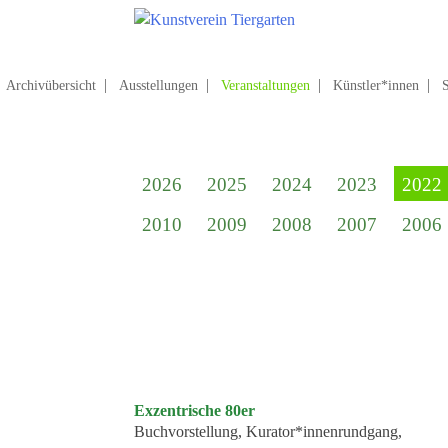
Zum
Hauptinhalt
springen
Suchen
nach:
Archivübersicht
Ausstellungen
Veranstaltungen
Künstler*innen
Startseite
Kunstverein Tiergarten
2026
2025
2024
2023
2022
Förderer
2010
2009
2008
2007
2006
Jahresgaben
Mitglied werden
Ausstellungen
aktuelle Ausstellung
kommende Ausstellungen
Exzentrische 80er
Veranstaltungen
Buchvorstellung, Kurator*innenrundgang,