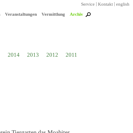
Service
Kontakt
english
n
Veranstaltungen
Vermittlung
Archiv
5
2014
2013
2012
2011
rein Tiergarten das Moabiter