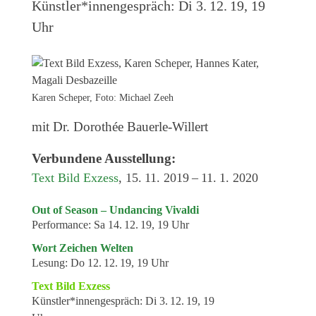
Künstler*innengespräch:
Di 3. 12. 19, 19
Veranstaltungen
Uhr
Kommende Veranstaltungen
Ortstermin
Vermittlung
Karen Scheper, Foto: Michael Zeeh
aktuelle Projekte
mit Dr. Dorothée Bauerle-Willert
Anfrage
Verbundene Ausstellung:
Archiv
Text Bild Exzess
, 15. 11. 2019 – 11. 1. 2020
Archivübersicht
Out of Season – Undancing Vivaldi
Ausstellungen
Performance:
Sa 14. 12. 19, 19 Uhr
Veranstaltungen
Wort Zeichen Welten
Lesung:
Do 12. 12. 19, 19 Uhr
Schlagwörter
Text Bild Exzess
Künstler*innen
Künstler*innengespräch:
Di 3. 12. 19, 19