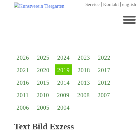
Zum
Service
Kontakt
english
Hauptinhalt
springen
Suchen
nach:
Startseite
2026
2025
2024
2023
2022
Kunstverein Tiergarten
2021
2020
2019
2018
2017
Förderer
2016
2015
2014
2013
2012
Jahresgaben
2011
2010
2009
2008
2007
Mitglied werden
2006
2005
2004
Ausstellungen
aktuelle Ausstellung
Text Bild Exzess
kommende Ausstellungen