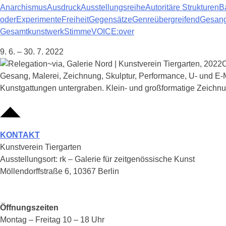
Anarchismus
Ausdruck
Ausstellungsreihe
Autoritäre Strukturen
B
oder
Experimente
Freiheit
Gegensätze
Genreübergreifend
Gesan
Gesamtkunstwerk
Stimme
VOICE:over
9. 6. – 30. 7. 2022
C
Gesang, Malerei, Zeichnung, Skulptur, Performance, U- und E-Mu
Kunstgattungen untergraben. Klein- und großformatige Zeic
KONTAKT
Kunstverein Tiergarten
Ausstellungsort: rk – Galerie für zeitgenössische Kunst
Möllendorffstraße 6, 10367 Berlin
Öffnungszeiten
Montag – Freitag 10 – 18 Uhr