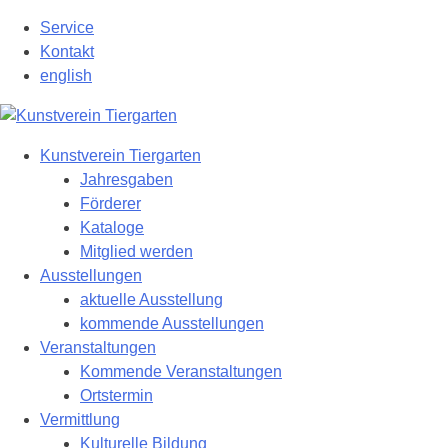
Zum
Service
Hauptinhalt
Kontakt
springen
english
Kunstverein Tiergarten
Jahresgaben
Förderer
Kataloge
Mitglied werden
Ausstellungen
aktuelle Ausstellung
kommende Ausstellungen
Veranstaltungen
Kommende Veranstaltungen
Ortstermin
Vermittlung
Kulturelle Bildung