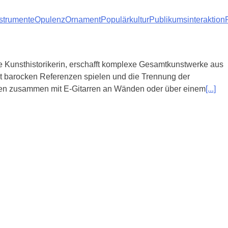
strumente
Opulenz
Ornament
Populärkultur
Publikumsinteraktion
te Kunsthistorikerin, erschafft komplexe Gesamtkunstwerke aus
mit barocken Referenzen spielen und die Trennung der
den zusammen mit E-Gitarren an Wänden oder über einem
[...]