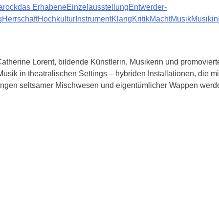
arock
das Erhabene
Einzelausstellung
Entwerder-
g
Herrschaft
Hochkultur
Instrument
Klang
Kritik
Macht
Musik
Musikin
atherine Lorent, bildende Künstlerin, Musikerin und promovier
sik in theatralischen Settings – hybriden Installationen, die 
hnungen seltsamer Mischwesen und eigentümlicher Wappen wer