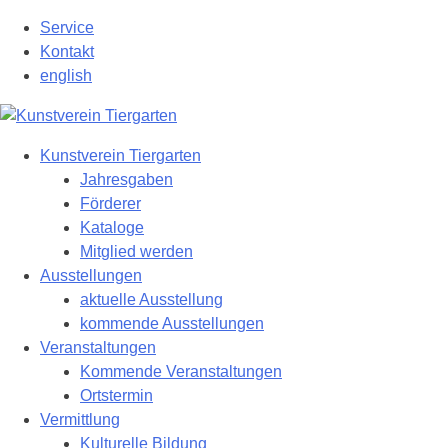
Zum
Service
Hauptinhalt
Kontakt
springen
english
Kunstverein Tiergarten
Jahresgaben
Förderer
Kataloge
Mitglied werden
Ausstellungen
aktuelle Ausstellung
kommende Ausstellungen
Veranstaltungen
Kommende Veranstaltungen
Ortstermin
Vermittlung
Kulturelle Bildung