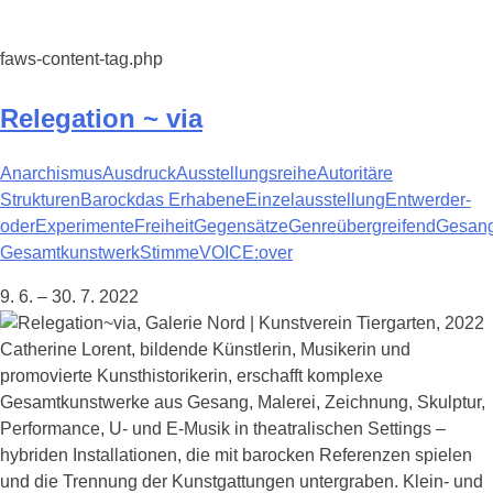
faws-content-tag.php
Relegation ~ via
Anarchismus
Ausdruck
Ausstellungsreihe
Autoritäre
Strukturen
Barock
das Erhabene
Einzelausstellung
Entwerder-
oder
Experimente
Freiheit
Gegensätze
Genreübergreifend
Gesan
Gesamtkunstwerk
Stimme
VOICE:over
9. 6. – 30. 7. 2022
Catherine Lorent, bildende Künstlerin, Musikerin und
promovierte Kunsthistorikerin, erschafft komplexe
Gesamtkunstwerke aus Gesang, Malerei, Zeichnung, Skulptur,
Performance, U- und E-Musik in theatralischen Settings –
hybriden Installationen, die mit barocken Referenzen spielen
und die Trennung der Kunstgattungen untergraben. Klein- und