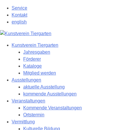
Zum
Service
Hauptinhalt
Kontakt
springen
english
Kunstverein Tiergarten
Jahresgaben
Förderer
Kataloge
Mitglied werden
Ausstellungen
aktuelle Ausstellung
kommende Ausstellungen
Veranstaltungen
Kommende Veranstaltungen
Ortstermin
Vermittlung
Kulturelle Bildung