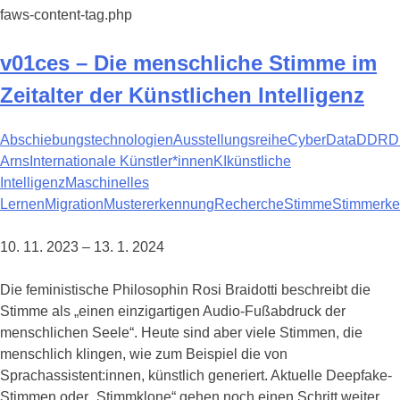
faws-content-tag.php
v01ces – Die menschliche Stimme im
Zeitalter der Künstlichen Intelligenz
Abschiebungstechnologien
Ausstellungsreihe
Cyber
Data
DDR
D
Arns
Internationale Künstler*innen
KI
künstliche
Intelligenz
Maschinelles
Lernen
Migration
Mustererkennung
Recherche
Stimme
Stimmerk
10. 11. 2023 – 13. 1. 2024
Die feministische Philosophin Rosi Braidotti beschreibt die
Stimme als „einen einzigartigen Audio-Fußabdruck der
menschlichen Seele“. Heute sind aber viele Stimmen, die
menschlich klingen, wie zum Beispiel die von
Sprachassistent:innen, künstlich generiert. Aktuelle Deepfake-
Stimmen oder „Stimmklone“ gehen noch einen Schritt weiter,