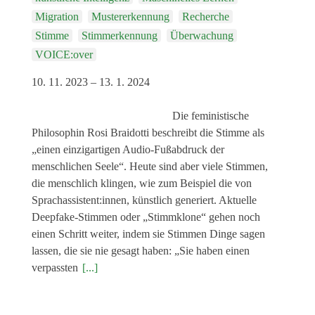
Veranstaltungen
Migration
Mustererkennung
Recherche
Kommende Veranstaltungen
Stimme
Stimmerkennung
Überwachung
VOICE:over
Ortstermin
10. 11. 2023 – 13. 1. 2024
Vermittlung
aktuelle Projekte
Die feministische
Philosophin Rosi Braidotti beschreibt die Stimme als
Anfrage
„einen einzigartigen Audio-Fußabdruck der
Archiv
menschlichen Seele“. Heute sind aber viele Stimmen,
die menschlich klingen, wie zum Beispiel die von
Archivübersicht
Sprachassistent:innen, künstlich generiert. Aktuelle
Ausstellungen
Deepfake-Stimmen oder „Stimmklone“ gehen noch
einen Schritt weiter, indem sie Stimmen Dinge sagen
Veranstaltungen
lassen, die sie nie gesagt haben: „Sie haben einen
Schlagwörter
verpassten
[...]
Künstler*innen