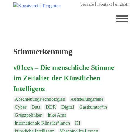
Zum
Service
Kontakt
english
Hauptinhalt
springen
Suchen
nach:
Startseite
Schlagwort:
Stimmerkennung
Kunstverein Tiergarten
v01ces – Die menschliche Stimme
Förderer
im Zeitalter der Künstlichen
Jahresgaben
Intelligenz
Mitglied werden
Abschiebungstechnologien
Ausstellungsreihe
Ausstellungen
Cyber
Data
DDR
Digital
Gastkurator*in
aktuelle Ausstellung
Grenzpolitiken
Inke Arns
Internationale Künstler*innen
KI
kommende Ausstellungen
künstliche Intelligenz
Maschinelles Lernen