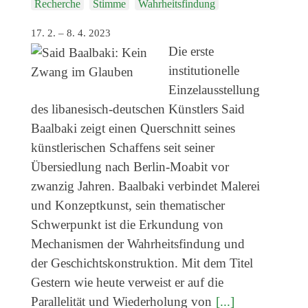
Recherche
Stimme
Wahrheitsfindung
Veranstaltungen
Kommende Veranstaltungen
17. 2. – 8. 4. 2023
Die erste
Ortstermin
institutionelle
Vermittlung
Einzelausstellung
des libanesisch-deutschen Künstlers Said
aktuelle Projekte
Baalbaki zeigt einen Querschnitt seines
Anfrage
künstlerischen Schaffens seit seiner
Archiv
Übersiedlung nach Berlin-Moabit vor
zwanzig Jahren. Baalbaki verbindet Malerei
Archivübersicht
und Konzeptkunst, sein thematischer
Ausstellungen
Schwerpunkt ist die Erkundung von
Veranstaltungen
Mechanismen der Wahrheitsfindung und
Schlagwörter
der Geschichtskonstruktion. Mit dem Titel
Gestern wie heute verweist er auf die
Künstler*innen
Parallelität und Wiederholung von
[...]