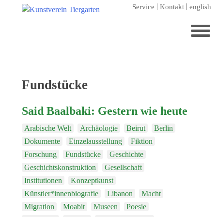
Zum
Service
Kontakt
english
Hauptinhalt
springen
Suchen
nach:
Startseite
Schlagwort:
Fundstücke
Kunstverein Tiergarten
Said Baalbaki: Gestern wie heute
Förderer
Arabische Welt
Archäologie
Beirut
Berlin
Jahresgaben
Dokumente
Einzelausstellung
Fiktion
Mitglied werden
Forschung
Fundstücke
Geschichte
Ausstellungen
Geschichtskonstruktion
Gesellschaft
Institutionen
Konzeptkunst
aktuelle Ausstellung
Künstler*innenbiografie
Libanon
Macht
kommende Ausstellungen
Migration
Moabit
Museen
Poesie