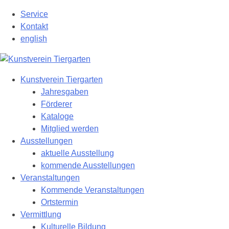
Zum
Service
Hauptinhalt
Kontakt
springen
english
Kunstverein Tiergarten
Jahresgaben
Förderer
Kataloge
Mitglied werden
Ausstellungen
aktuelle Ausstellung
kommende Ausstellungen
Veranstaltungen
Kommende Veranstaltungen
Ortstermin
Vermittlung
Kulturelle Bildung