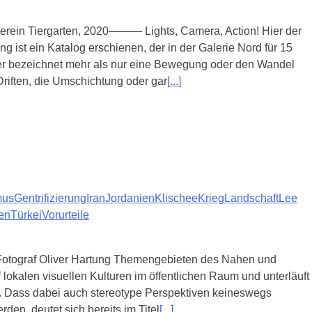
——— Lights, Camera, Action! Hier der
st ein Katalog erschienen, der in der Galerie Nord für 15
ler bezeichnet mehr als nur eine Bewegung oder den Wandel
Driften, die Umschichtung oder gar
[...]
mus
Gentrifizierung
Iran
Jordanien
Klischee
Krieg
Landschaft
Lee
en
Türkei
Vorurteile
e Fotograf Oliver Hartung Themengebieten des Nahen und
 lokalen visuellen Kulturen im öffentlichen Raum und unterläuft
n. Dass dabei auch stereotype Perspektiven keineswegs
rden, deutet sich bereits im Titel
[...]