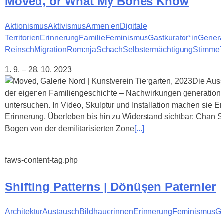
Moved, or What My Bones Know
Aktionismus
Aktivismus
Armenien
Digitale
Territorien
Erinnerung
Familie
Feminismus
Gastkurator*in
Gener
Reinsch
Migration
Rom:nja
Schach
Selbstermächtigung
Stimme
1. 9. – 28. 10. 2023
Die Aus
der eigenen Familiengeschichte – Nachwirkungen generation
untersuchen. In Video, Skulptur und Installation machen sie
Erinnerung, Überleben bis hin zu Widerstand sichtbar: Chan S
Bogen von der demilitarisierten Zone
[...]
faws-content-tag.php
Shifting Patterns | Dönüşen Paternler
Architektur
Austausch
Bildhauerinnen
Erinnerung
Feminismus
G