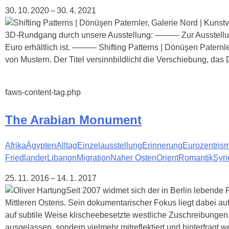
30. 10. 2020 – 30. 4. 2021
3D-Rundgang durch unsere Ausstellung: ——— Zur Ausstellung i
Euro erhältlich ist. ——— Shifting Patterns | Dönüşen Patern
von Mustern. Der Titel versinnbildlicht die Verschiebung, das 
faws-content-tag.php
The Arabian Monument
Afrika
Ägypten
Alltag
Einzelausstellung
Erinnerung
Eurozentris
Friedlander
Libanon
Migration
Naher Osten
Orient
Romantik
Syri
25. 11. 2016 – 14. 1. 2017
Seit 2007 widmet sich der in Berlin lebend
Mittleren Ostens. Sein dokumentarischer Fokus liegt dabei auf
auf subtile Weise klischeebesetzte westliche Zuschreibunge
ausgelassen, sondern vielmehr mitreflektiert und hinterfragt we