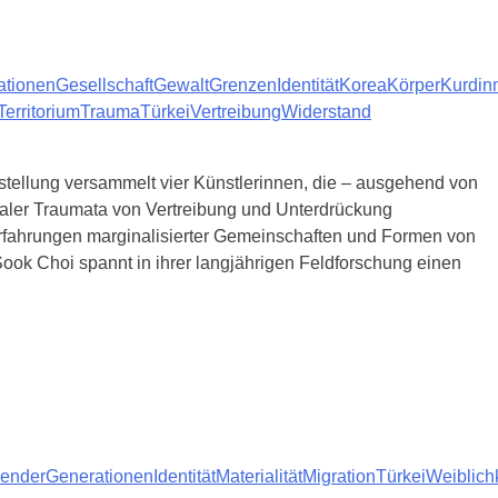
ationen
Gesellschaft
Gewalt
Grenzen
Identität
Korea
Körper
Kurdin
Territorium
Trauma
Türkei
Vertreibung
Widerstand
stellung versammelt vier Künstlerinnen, die – ausgehend von
aler Traumata von Vertreibung und Unterdrückung
 Erfahrungen marginalisierter Gemeinschaften und Formen von
ook Choi spannt in ihrer langjährigen Feldforschung einen
ender
Generationen
Identität
Materialität
Migration
Türkei
Weiblich