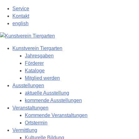
Zum
Service
Hauptinhalt
Kontakt
springen
english
Kunstverein Tiergarten
Jahresgaben
Förderer
Kataloge
Mitglied werden
Ausstellungen
aktuelle Ausstellung
kommende Ausstellungen
Veranstaltungen
Kommende Veranstaltungen
Ortstermin
Vermittlung
Kulturelle Bildung