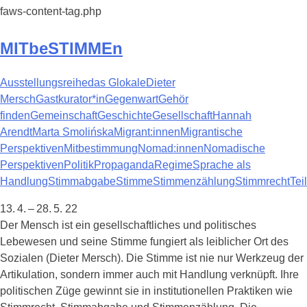
faws-content-tag.php
MITbeSTIMMEn
Ausstellungsreihe
das Glokale
Dieter
Mersch
Gastkurator*in
Gegenwart
Gehör
finden
Gemeinschaft
Geschichte
Gesellschaft
Hannah
Arendt
Marta Smolińska
Migrant:innen
Migrantische
Perspektiven
Mitbestimmung
Nomad:innen
Nomadische
Perspektiven
Politik
Propaganda
Regime
Sprache als
Handlung
Stimmabgabe
Stimme
Stimmenzählung
Stimmrecht
Tei
13. 4. – 28. 5. 22
Der Mensch ist ein gesellschaftliches und politisches
Lebewesen und seine Stimme fungiert als leiblicher Ort des
Sozialen (Dieter Mersch). Die Stimme ist nie nur Werkzeug der
Artikulation, sondern immer auch mit Handlung verknüpft. Ihre
politischen Züge gewinnt sie in institutionellen Praktiken wie