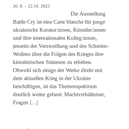
Veranstaltungen
26. 8. – 22.10. 2022
Die Ausstellung
Kommende Veranstaltungen
Battle Cry ist eine Carte blanche für junge
Ortstermin
ukrainische Kurator:innen, Künstler:innen
Vermittlung
und ihre internationalen Kolleg:innen,
jenseits der Verzweiflung und des Schreien-
aktuelle Projekte
Wollens über die Folgen des Krieges ihre
Anfrage
künstlerischen Stimmen zu erheben.
Archiv
Obwohl sich einige der Werke direkt mit
dem aktuellen Krieg in der Ukraine
Archivübersicht
beschäftigen, ist das Themenspektrum
Ausstellungen
deutlich weiter gefasst: Machtverhältnisse,
Veranstaltungen
Fragen
[...]
Schlagwörter
Künstler*innen