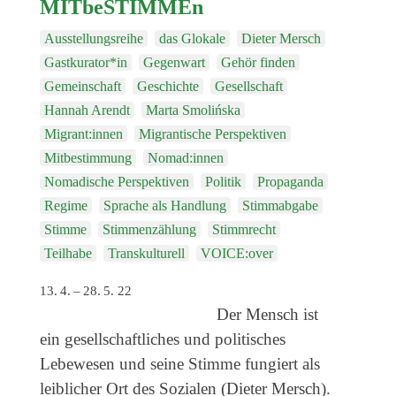
Genres
MITbeSTIMMEn
Veranstaltungsformate
Ausstellungsreihe
das Glokale
Dieter Mersch
Gastkurator*in
Gegenwart
Gehör finden
Gemeinschaft
Geschichte
Gesellschaft
Hannah Arendt
Marta Smolińska
Migrant:innen
Migrantische Perspektiven
Mitbestimmung
Nomad:innen
Nomadische Perspektiven
Politik
Propaganda
Regime
Sprache als Handlung
Stimmabgabe
Stimme
Stimmenzählung
Stimmrecht
Teilhabe
Transkulturell
VOICE:over
13. 4. – 28. 5. 22
Der Mensch ist
ein gesellschaftliches und politisches
Lebewesen und seine Stimme fungiert als
leiblicher Ort des Sozialen (Dieter Mersch).