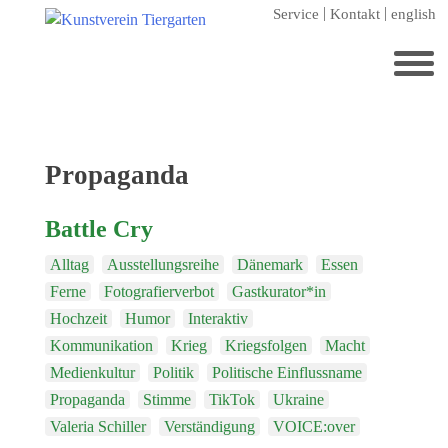
Zum
Service
Kontakt
english
Hauptinhalt
springen
Suchen
nach:
Startseite
Schlagwort:
Propaganda
Kunstverein Tiergarten
Battle Cry
Förderer
Alltag
Ausstellungsreihe
Dänemark
Essen
Jahresgaben
Ferne
Fotografierverbot
Gastkurator*in
Mitglied werden
Hochzeit
Humor
Interaktiv
Ausstellungen
Kommunikation
Krieg
Kriegsfolgen
Macht
Medienkultur
Politik
Politische Einflussname
aktuelle Ausstellung
Propaganda
Stimme
TikTok
Ukraine
kommende Ausstellungen
Valeria Schiller
Verständigung
VOICE:over