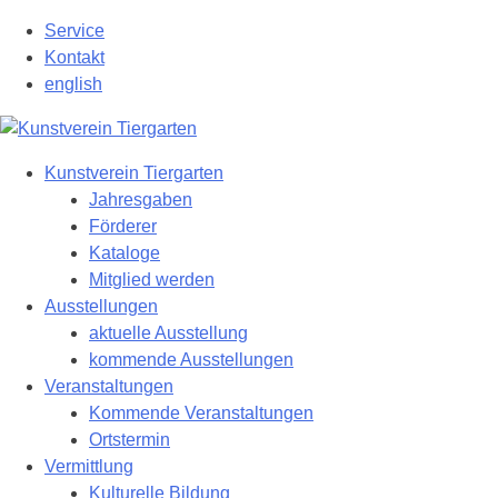
Zum
Service
Hauptinhalt
Kontakt
springen
english
Kunstverein Tiergarten
Jahresgaben
Förderer
Kataloge
Mitglied werden
Ausstellungen
aktuelle Ausstellung
kommende Ausstellungen
Veranstaltungen
Kommende Veranstaltungen
Ortstermin
Vermittlung
Kulturelle Bildung