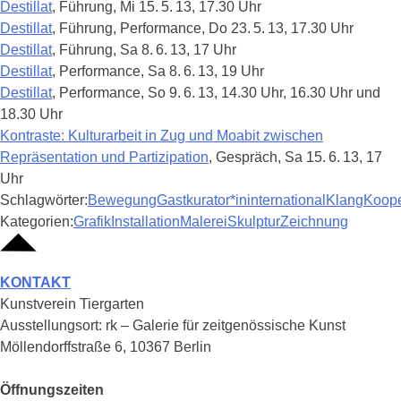
Destillat
,
Führung
,
Mi 15. 5. 13, 17.30 Uhr
Destillat
,
Führung, Performance
,
Do 23. 5. 13, 17.30 Uhr
Destillat
,
Führung
,
Sa 8. 6. 13, 17 Uhr
Destillat
,
Performance
,
Sa 8. 6. 13, 19 Uhr
Destillat
,
Performance
,
So 9. 6. 13, 14.30 Uhr, 16.30 Uhr und
18.30 Uhr
Kontraste: Kulturarbeit in Zug und Moabit zwischen
Repräsentation und Partizipation
,
Gespräch
,
Sa 15. 6. 13, 17
Uhr
Schlagwörter:
Bewegung
Gastkurator*in
international
Klang
Koope
Kategorien:
Grafik
Installation
Malerei
Skulptur
Zeichnung
KONTAKT
Kunstverein Tiergarten
Ausstellungsort: rk – Galerie für zeitgenössische Kunst
Möllendorffstraße 6, 10367 Berlin
Öffnungszeiten