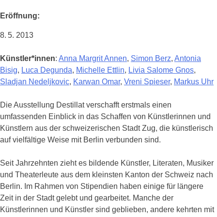
Eröffnung:
8. 5. 2013
Künstler*innen
:
Anna Margrit Annen
,
Simon Berz
,
Antonia
Bisig
,
Luca Degunda
,
Michelle Ettlin
,
Livia Salome Gnos
,
Sladjan Nedeljkovic
,
Karwan Omar
,
Vreni Spieser
,
Markus Uhr
Die Ausstellung Destillat verschafft erstmals einen
umfassenden Einblick in das Schaffen von Künstlerinnen und
Künstlern aus der schweizerischen Stadt Zug, die künstlerisch
auf vielfältige Weise mit Berlin verbunden sind.
Seit Jahrzehnten zieht es bildende Künstler, Literaten, Musiker
und Theaterleute aus dem kleinsten Kanton der Schweiz nach
Berlin. Im Rahmen von Stipendien haben einige für längere
Zeit in der Stadt gelebt und gearbeitet. Manche der
Künstlerinnen und Künstler sind geblieben, andere kehrten mit