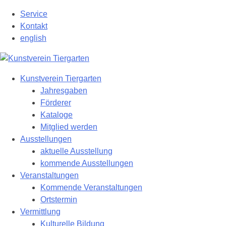
Zum
Service
Hauptinhalt
Kontakt
springen
english
Kunstverein Tiergarten
Jahresgaben
Förderer
Kataloge
Mitglied werden
Ausstellungen
aktuelle Ausstellung
kommende Ausstellungen
Veranstaltungen
Kommende Veranstaltungen
Ortstermin
Vermittlung
Kulturelle Bildung