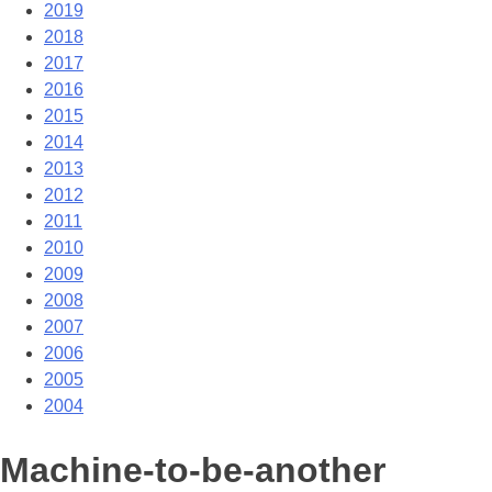
2019
2018
2017
2016
2015
2014
2013
2012
2011
2010
2009
2008
2007
2006
2005
2004
Machine-to-be-another