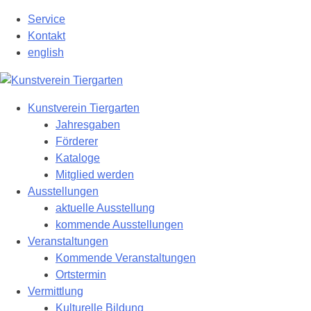
Zum
Service
Hauptinhalt
Kontakt
springen
english
Kunstverein Tiergarten
Jahresgaben
Förderer
Kataloge
Mitglied werden
Ausstellungen
aktuelle Ausstellung
kommende Ausstellungen
Veranstaltungen
Kommende Veranstaltungen
Ortstermin
Vermittlung
Kulturelle Bildung