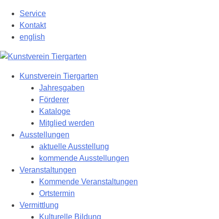
Zum
Service
Hauptinhalt
Kontakt
springen
english
Kunstverein Tiergarten
Jahresgaben
Förderer
Kataloge
Mitglied werden
Ausstellungen
aktuelle Ausstellung
kommende Ausstellungen
Veranstaltungen
Kommende Veranstaltungen
Ortstermin
Vermittlung
Kulturelle Bildung