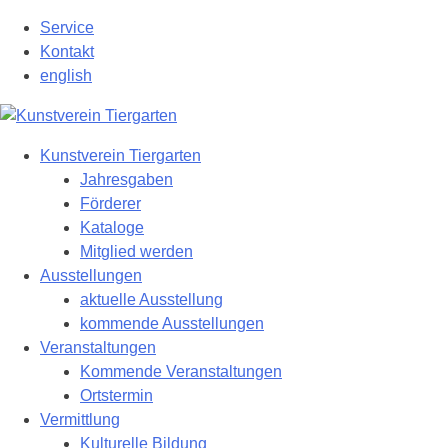
Zum
Service
Hauptinhalt
Kontakt
springen
english
Kunstverein Tiergarten
Jahresgaben
Förderer
Kataloge
Mitglied werden
Ausstellungen
aktuelle Ausstellung
kommende Ausstellungen
Veranstaltungen
Kommende Veranstaltungen
Ortstermin
Vermittlung
Kulturelle Bildung