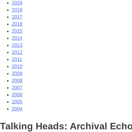
2019
2018
2017
2016
2015
2014
2013
2012
2011
2010
2009
2008
2007
2006
2005
2004
Talking Heads: Archival Ech