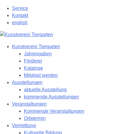
Zum
Service
Hauptinhalt
Kontakt
springen
english
Kunstverein Tiergarten
Jahresgaben
Förderer
Kataloge
Mitglied werden
Ausstellungen
aktuelle Ausstellung
kommende Ausstellungen
Veranstaltungen
Kommende Veranstaltungen
Ortstermin
Vermittlung
Kulturelle Bildung