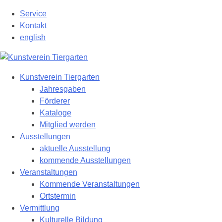
Zum
Service
Hauptinhalt
Kontakt
springen
english
Kunstverein Tiergarten
Jahresgaben
Förderer
Kataloge
Mitglied werden
Ausstellungen
aktuelle Ausstellung
kommende Ausstellungen
Veranstaltungen
Kommende Veranstaltungen
Ortstermin
Vermittlung
Kulturelle Bildung