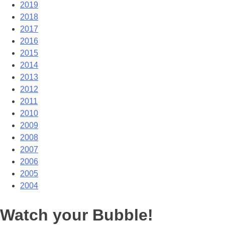
2019
2018
2017
2016
2015
2014
2013
2012
2011
2010
2009
2008
2007
2006
2005
2004
Watch your Bubble!