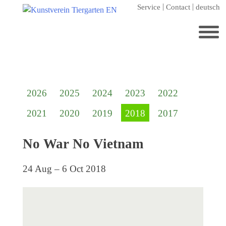
Skip
Service
Contact
deutsch
to
content
Search
for:
Home
2026
2025
2024
2023
2022
Kunstverein Tiergarten
2021
2020
2019
2018
2017
Annuale editions
Supporters
No War No Vietnam
Catalogues
24 Aug – 6 Oct 2018
Membership
Exhibitions
Current exhibition