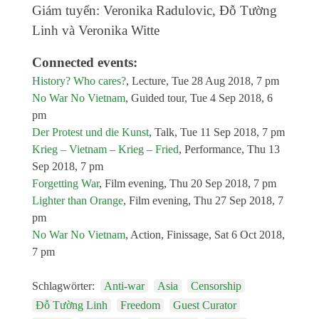
Giám tuyển: Veronika Radulovic, Đỗ Tường
Linh và Veronika Witte
Connected events:
History? Who cares?
,
Lecture
,
Tue 28 Aug 2018, 7 pm
No War No Vietnam
,
Guided tour
,
Tue 4 Sep 2018, 6
pm
Der Protest und die Kunst
,
Talk
,
Tue 11 Sep 2018, 7 pm
Krieg – Vietnam – Krieg – Fried
,
Performance
,
Thu 13
Sep 2018, 7 pm
Forgetting War
,
Film evening
,
Thu 20 Sep 2018, 7 pm
Lighter than Orange
,
Film evening
,
Thu 27 Sep 2018, 7
pm
No War No Vietnam
,
Action, Finissage
,
Sat 6 Oct 2018,
7 pm
Schlagwörter:
Anti-war
Asia
Censorship
Đỗ Tường Linh
Freedom
Guest Curator