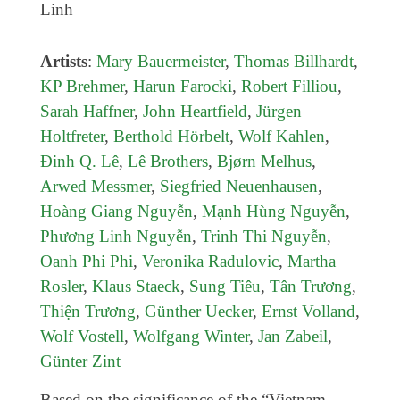
Genres
Linh
Artists
:
Mary Bauermeister
,
Thomas Billhardt
,
KP Brehmer
,
Harun Farocki
,
Robert Filliou
,
Sarah Haffner
,
John Heartfield
,
Jürgen
Holtfreter
,
Berthold Hörbelt
,
Wolf Kahlen
,
Đinh Q. Lê
,
Lê Brothers
,
Bjørn Melhus
,
Arwed Messmer
,
Siegfried Neuenhausen
,
Hoàng Giang Nguyễn
,
Mạnh Hùng Nguyễn
,
Phương Linh Nguyễn
,
Trinh Thi Nguyễn
,
Oanh Phi Phi
,
Veronika Radulovic
,
Martha
Rosler
,
Klaus Staeck
,
Sung Tiêu
,
Tân Trương
,
Thiện Trương
,
Günther Uecker
,
Ernst Volland
,
Wolf Vostell
,
Wolfgang Winter
,
Jan Zabeil
,
Günter Zint
Based on the significance of the “Vietnam