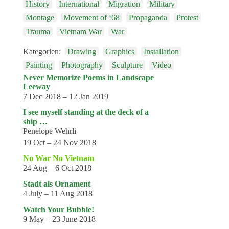
History
International
Migration
Military
Montage
Movement of ‘68
Propaganda
Protest
Trauma
Vietnam War
War
Kategorien:
Drawing
Graphics
Installation
Painting
Photography
Sculpture
Video
Never Memorize Poems in Landscape
Leeway
7 Dec 2018 – 12 Jan 2019
I see myself standing at the deck of a
ship …
Penelope Wehrli
19 Oct – 24 Nov 2018
No War No Vietnam
24 Aug – 6 Oct 2018
Stadt als Ornament
4 July – 11 Aug 2018
Watch Your Bubble!
9 May – 23 June 2018