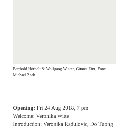
Coming exhibitions
Events
Coming events
Coming events
Education
Archive
Overview
Berthold Hörbelt & Wolfgang Winter, Günter Zint, Foto:
Thomas 
Michael Zeeh
Foto: M
Exhibitions
Events
Artists
Opening:
Fri 24 Aug 2018, 7 pm
Keywords
Welcome: Veronika Witte
Event types
Introduction: Veronika Radulovic, Do Tuong