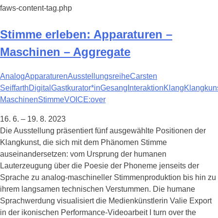
faws-content-tag.php
Stimme erleben: Apparaturen –
Maschinen – Aggregate
Analog
Apparaturen
Ausstellungsreihe
Carsten
Seiffarth
Digital
Gastkurator*in
Gesang
Interaktion
Klang
Klangkun
Maschinen
Stimme
VOICE:over
16. 6. – 19. 8. 2023
Die Ausstellung präsentiert fünf ausgewählte Positionen der
Klangkunst, die sich mit dem Phänomen Stimme
auseinandersetzen: vom Ursprung der humanen
Lauterzeugung über die Poesie der Phoneme jenseits der
Sprache zu analog-maschineller Stimmenproduktion bis hin zu
ihrem langsamen technischen Verstummen. Die humane
Sprachwerdung visualisiert die Medienkünstlerin Valie Export
in der ikonischen Performance-Videoarbeit I turn over the