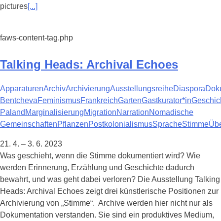
pictures
[...]
faws-content-tag.php
Talking Heads: Archival Echoes
Apparaturen
Archiv
Archivierung
Ausstellungsreihe
Diaspora
Dok
Bentcheva
Feminismus
Frankreich
Garten
Gastkurator*in
Geschic
Paland
Marginalisierung
Migration
Narration
Nomadische
Gemeinschaften
Pflanzen
Postkolonialismus
Sprache
Stimme
Übe
21. 4. – 3. 6. 2023
Was geschieht, wenn die Stimme dokumentiert wird? Wie
werden Erinnerung, Erzählung und Geschichte dadurch
bewahrt, und was geht dabei verloren? Die Ausstellung Talking
Heads: Archival Echoes zeigt drei künstlerische Positionen zur
Archivierung von „Stimme“. Archive werden hier nicht nur als
Dokumentation verstanden. Sie sind ein produktives Medium,