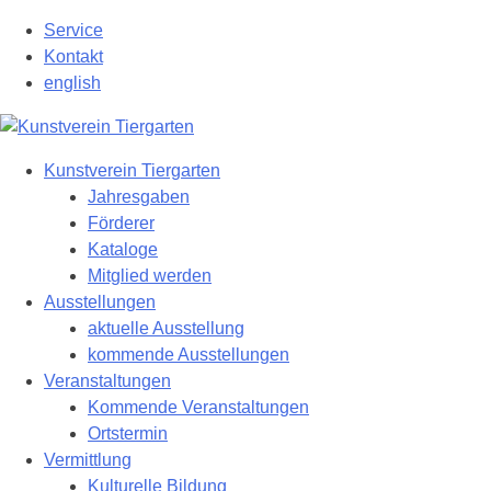
Zum
Service
Hauptinhalt
Kontakt
springen
english
Kunstverein Tiergarten
Jahresgaben
Förderer
Kataloge
Mitglied werden
Ausstellungen
aktuelle Ausstellung
kommende Ausstellungen
Veranstaltungen
Kommende Veranstaltungen
Ortstermin
Vermittlung
Kulturelle Bildung