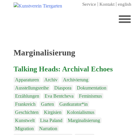
Zum
Service
Kontakt
english
Hauptinhalt
springen
Suchen
nach:
Startseite
Schlagwort:
Marginalisierung
Kunstverein Tiergarten
Talking Heads: Archival Echoes
Förderer
Apparaturen
Archiv
Archivierung
Jahresgaben
Ausstellungsreihe
Diaspora
Dokumentation
Mitglied werden
Erzählungen
Eva Bentcheva
Feminismus
Ausstellungen
Frankreich
Garten
Gastkurator*in
Geschichten
Kirgisien
Kolonialismus
aktuelle Ausstellung
Kunstwelt
Lisa Paland
Marginalisierung
kommende Ausstellungen
Migration
Narration