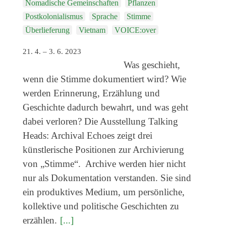
Nomadische Gemeinschaften
Pflanzen
Veranstaltungen
Postkolonialismus
Sprache
Stimme
Kommende Veranstaltungen
Überlieferung
Vietnam
VOICE:over
Ortstermin
21. 4. – 3. 6. 2023
Vermittlung
Was geschieht,
wenn die Stimme dokumentiert wird? Wie
aktuelle Projekte
werden Erinnerung, Erzählung und
Anfrage
Geschichte dadurch bewahrt, und was geht
Archiv
dabei verloren? Die Ausstellung Talking
Heads: Archival Echoes zeigt drei
Archivübersicht
künstlerische Positionen zur Archivierung
Ausstellungen
von „Stimme“. Archive werden hier nicht
Veranstaltungen
nur als Dokumentation verstanden. Sie sind
Schlagwörter
ein produktives Medium, um persönliche,
kollektive und politische Geschichten zu
Künstler*innen
erzählen.
[...]