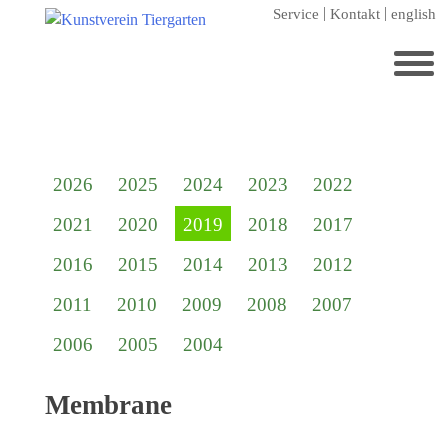
Zum
Service
Kontakt
english
Hauptinhalt
springen
Suchen
nach:
Startseite
2026
2025
2024
2023
2022
Kunstverein Tiergarten
2021
2020
2019
2018
2017
Förderer
2016
2015
2014
2013
2012
Jahresgaben
2011
2010
2009
2008
2007
Mitglied werden
2006
2005
2004
Ausstellungen
aktuelle Ausstellung
Membrane
kommende Ausstellungen