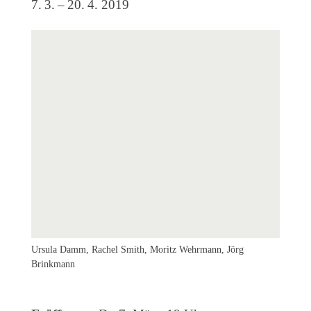
7. 3. – 20. 4. 2019
Veranstaltungen
Kommende Veranstaltungen
Ortstermin
Vermittlung
aktuelle Projekte
Anfrage
Archiv
Archivübersicht
Ausstellungen
Veranstaltungen
Ursula Damm, Rachel Smith, Moritz Wehrmann, Jörg
Jörg B
Schlagwörter
Brinkmann
Künstler*innen