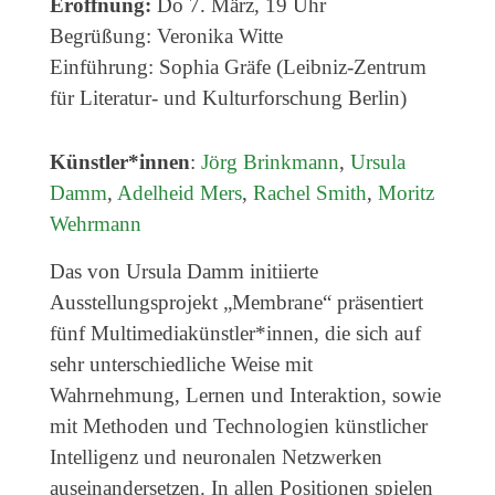
Genres
Eröffnung:
Do 7. März, 19 Uhr
Begrüßung: Veronika Witte
Veranstaltungsformate
Einführung: Sophia Gräfe (Leibniz-Zentrum
für Literatur- und Kultur­forschung Berlin)
Künstler*innen
:
Jörg Brinkmann
,
Ursula
Damm
,
Adelheid Mers
,
Rachel Smith
,
Moritz
Wehrmann
Das von Ursula Damm initiierte
Ausstellungsprojekt „Membrane“ präsentiert
fünf Multimediakünstler*innen, die sich auf
sehr unterschiedliche Weise mit
Wahrnehmung, Lernen und Interaktion, sowie
mit Methoden und Technologien künstlicher
Intelligenz und neuronalen Netzwerken
auseinandersetzen. In allen Positionen spielen