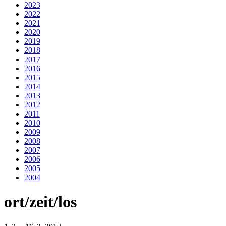
2023
2022
2021
2020
2019
2018
2017
2016
2015
2014
2013
2012
2011
2010
2009
2008
2007
2006
2005
2004
ort/zeit/los