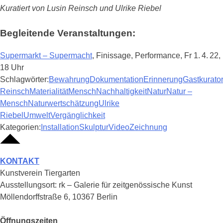
Kuratiert von Lusin Reinsch und Ulrike Riebel
Begleitende Veranstaltungen:
Supermarkt – Supermacht
,
Finissage, Performance
,
Fr 1. 4. 22,
18 Uhr
Schlagwörter:
Bewahrung
Dokumentation
Erinnerung
Gastkurator
Reinsch
Materialität
Mensch
Nachhaltigkeit
Natur
Natur –
Mensch
Naturwertschätzung
Ulrike
Riebel
Umwelt
Vergänglichkeit
Kategorien:
Installation
Skulptur
Video
Zeichnung
KONTAKT
Kunstverein Tiergarten
Ausstellungsort: rk – Galerie für zeitgenössische Kunst
Möllendorffstraße 6, 10367 Berlin
Öffnungszeiten