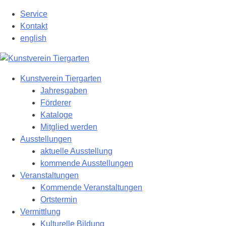
Zum
Service
Hauptinhalt
Kontakt
springen
english
Kunstverein Tiergarten
Jahresgaben
Förderer
Kataloge
Mitglied werden
Ausstellungen
aktuelle Ausstellung
kommende Ausstellungen
Veranstaltungen
Kommende Veranstaltungen
Ortstermin
Vermittlung
Kulturelle Bildung